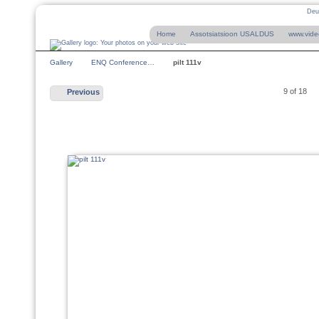
Deu
Home
Assotsiatsioon USALDUS
www.vide
Gallery
ENQ Conference…
pilt 111v
9 of 18
Previous