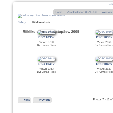
Deu
Home
Assotsiatsioon USALDUS
www.vide
Gallery
Riikliku ohvria…
Riikliku ohvriabi aastapäev, 2009
DSC 1035v
DSC 1036v
Views: 2763
Views: 2968
By: Urmas Roos
By: Urmas Roo
DSC 1041v
DSC 1045v
Views: 2363
Views: 2827
By: Urmas Roos
By: Urmas Roo
Photos 7 - 12 of
First
Previous