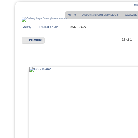
Deu
Home
Assotsiatsioon USALDUS
www.vide
Gallery
Riikliku ohvria…
DSC 1046v
12 of 14
Previous