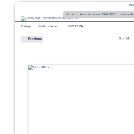
Deu
Home
Assotsiatsioon USALDUS
www.vide
Gallery
Riikliku ohvria…
DSC 1053v
3 of 14
Previous