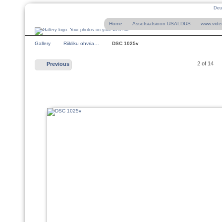
Deu
Home
Assotsiatsioon USALDUS
www.vide
Gallery
Riikliku ohvria…
DSC 1025v
2 of 14
Previous