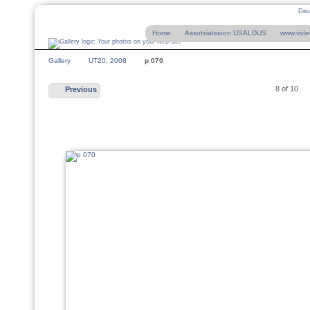
Deu
Home
Assotsiatsioon USALDUS
www.vide
Gallery
UT20, 2008
p 070
8 of 10
Previous